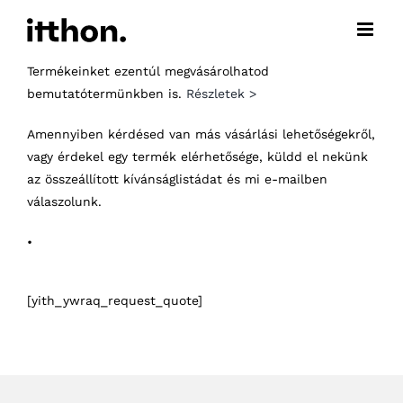
Kihagyás
Termékeinket ezentúl megvásárolhatod
bemutatótermünkben is.
Részletek >
Amennyiben kérdésed van más vásárlási lehetőségekről,
vagy érdekel egy termék elérhetősége, küldd el nekünk
az összeállított kívánságlistádat és mi e-mailben
válaszolunk.
•
[yith_ywraq_request_quote]