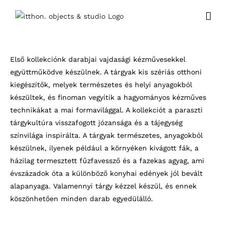
Kihagyás
Első kollekciónk darabjai vajdasági kézművesekkel
együttműködve készülnek. A tárgyak kis szériás otthoni
kiegészítők, melyek természetes és helyi anyagokból
készültek, és finoman vegyítik a hagyományos kézműves
technikákat a mai formavilággal. A kollekciót a paraszti
tárgykultúra visszafogott józansága és a tájegység
színvilága inspirálta. A tárgyak természetes, anyagokból
készülnek, ilyenek például a környéken kivágott fák, a
házilag termesztett fűzfavessző és a fazekas agyag, ami
évszázadok óta a különböző konyhai edények jól bevált
alapanyaga. Valamennyi tárgy kézzel készül, és ennek
köszönhetően minden darab egyedülálló.