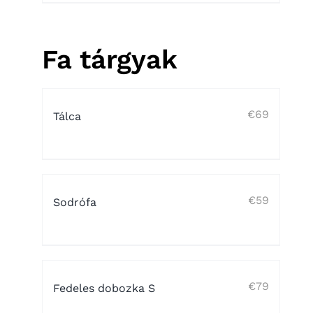
Fa tárgyak
€
69
Tálca
€
59
Sodrófa
€
79
Fedeles dobozka S