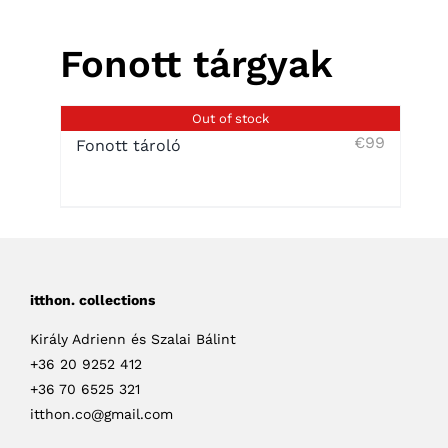
Fonott tárgyak
Out of stock
€
99
Fonott tároló
itthon. collections
Király Adrienn és Szalai Bálint
+36 20 9252 412
+36 70 6525 321
itthon.co@gmail.com