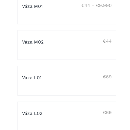
Ártartom
€
44
€
9.990
–
Váza M01
€44
-
€9.990
€
44
Váza M02
€
69
Váza L01
€
69
Váza L02