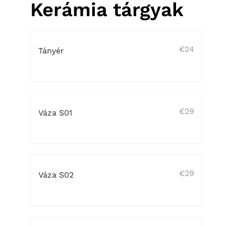
Kerámia tárgyak
€
24
Tányér
€
29
Váza S01
€
29
Váza S02