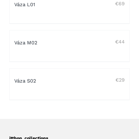
€
69
Váza L01
€
44
Váza M02
€
29
Váza S02
itthon. collections