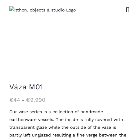
Kihagyás
Váza M01
Ártartomány:
€
44
€
9.990
–
€44
Our vase series is a collection of handmade
-
earthenware vessels. The inside is fully covered with
€9.990
transparent glaze while the outside of the vase is
partly left unglazed resulting a fine verge between the