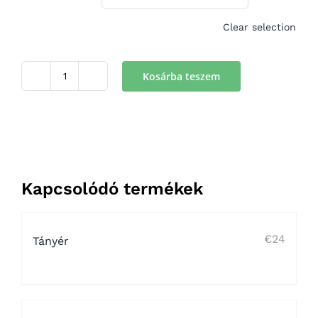
Clear selection
Kosárba teszem
Váza
M01
mennyiség
Kapcsolódó termékek
€
24
Tányér